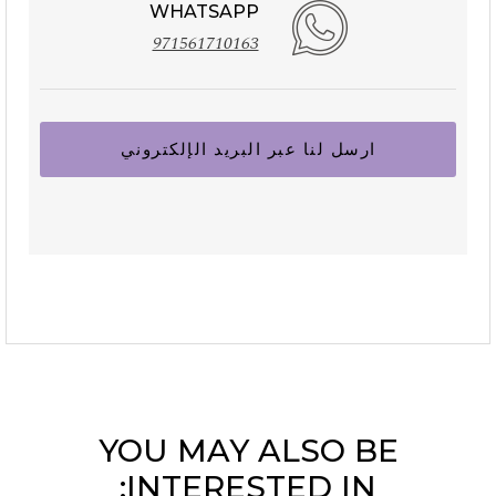
WHATSAPP
971561710163
ارسل لنا عبر البريد الإلكتروني
YOU MAY ALSO BE
INTERESTED IN: