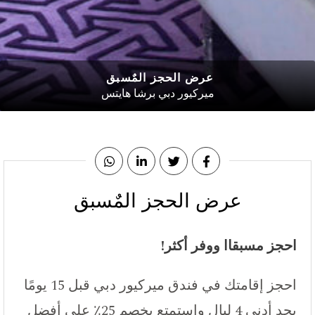
عرض الحجز المٌسبق
ميركيور دبي برشا هايتس
عرض الحجز المٌسبق
احجز مسبقاا ووفر أكثر!
احجز إقامتك في فندق ميركيور دبي قبل 15 يومًا
بحد أدنى 4 ليالٍ واستمتع بخصم 25٪ على أفضل