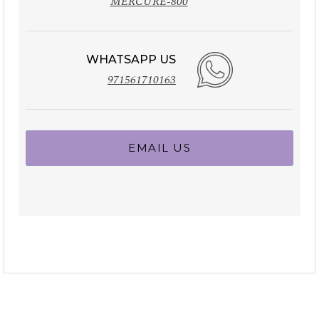
800-MERCURE
WHATSAPP US
971561710163
EMAIL US