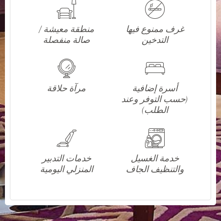
غرف ممنوع فيها
منطقة معيشة /
التدخين
صالة منفصلة
أسرة إضافية
مرآة حلاقة
(حسب التوفر وعند
الطلب)
خدمة الغسيل
خدمات التدبير
والتنظيف الجاف
المنزلي اليومية