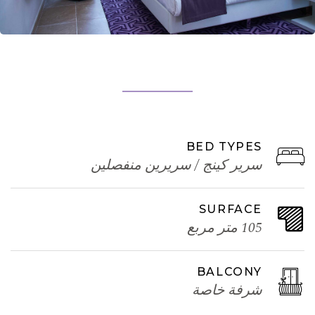
BED TYPES
سرير كينج / سريرين منفصلين
SURFACE
105 متر مربع
BALCONY
شرفة خاصة