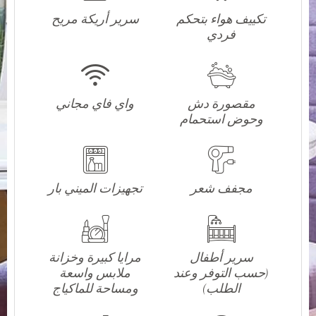
تكييف هواء بتحكم
سرير أريكة مريح
فردي
مقصورة دش
واي فاي مجاني
وحوض استحمام
مجفف شعر
تجهيزات الميني بار
سرير أطفال
مرايا كبيرة وخزانة
(حسب التوفر وعند
ملابس واسعة
الطلب)
ومساحة للماكياج