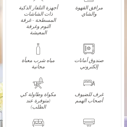
مرافق القهوة
أجهزة التلفاز الذكية
والشاي
ذات الشاشات
المسطحة - غرفة
النوم وغرفة
المعيشة
صندوق أمانات
مياه شرب معبأة
إلكتروني
مجانية
غرف للضيوف
مكواة وطاولة كي
أصحاب الهمم
(متوفرة عند
الطلب)