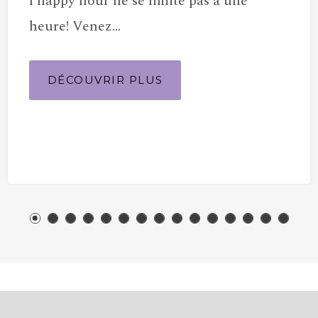
l’happy hour ne se limite pas à une
heure! Venez…
DÉCOUVRIR PLUS