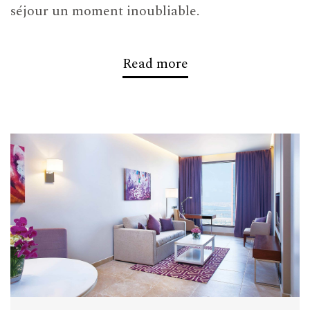
séjour un moment inoubliable.
Emplacement
Read more
Cet hôtel bénéficie également d’un
emplacement stratégique sur Sheikh Zayed
Road, au milieu du centre commercial
d’Internet City, de Media City et de Knowledge
Village, en face de la station de métro Dubai
Internet City.
Particularités de l’hôtel
Cet hôtel compte 408 suites entièrement
neuves, un salon dans le hall, un café, un bar