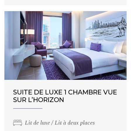
sont dotées d’une connexion WiFi gratuite,
d’une télévision intelligente avec chaînes
satellite de même que la possibilité de se faire
du thé et du café. Les hôtes profiteront
également des balcons meublés qui offrent de
superbes vues sur la ville et l’horizon.
SUITE DE LUXE 1 CHAMBRE VUE
SUR L’HORIZON
Lit de luxe / Lit à deux places