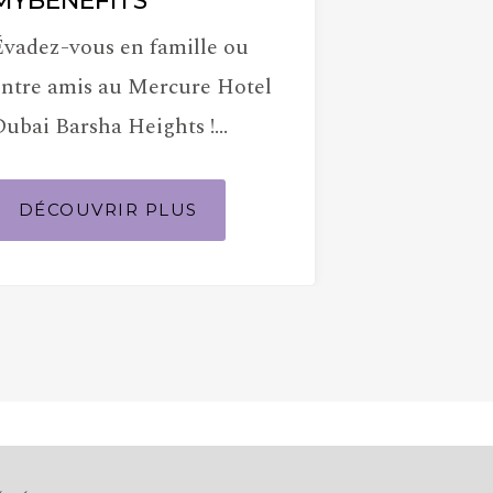
économisez 
MYBENEFITS
!Réservez un
Évadez-vous en famille ou
avant le 10 
entre amis au Mercure Hotel
Dubai Barsha Heights !
DÉCOUVR
Bénéficiez d&…
DÉCOUVRIR PLUS