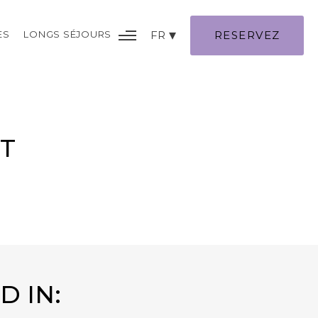
ES
LONGS SÉJOURS
FR
RESERVEZ
T
D IN: