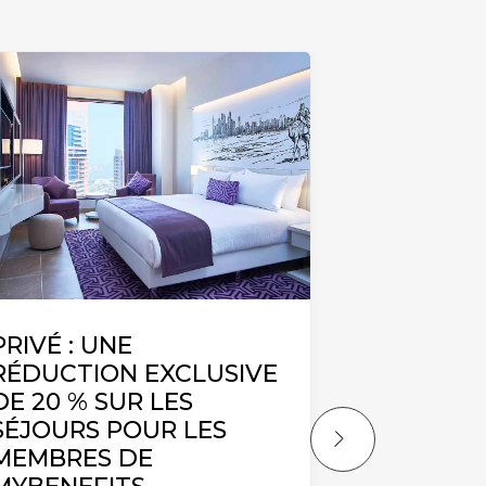
PRIVÉ : UNE
20 % DE 
RÉDUCTION EXCLUSIVE
OFFRE ÉV
DE 20 % SUR LES
L’HÔTEL
SÉJOURS POUR LES
Restez plus
MEMBRES DE