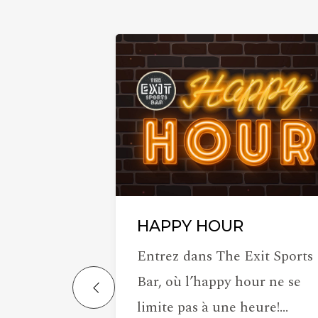
UASH !
HAPPY HOUR
lité de louer
Entrez dans The Exit Sports
ut ce que
Bar, où l’happy hour ne se
 c’est …
limite pas à une heure!