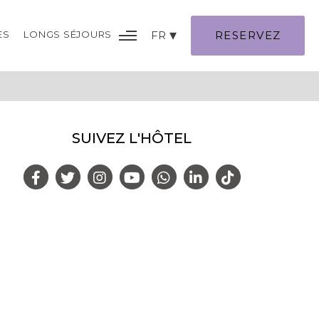
ES
LONGS SÉJOURS
FR
RESERVEZ
RÉFÉRENCES
PLAN DU SITE
SUIVEZ L'HÔTEL