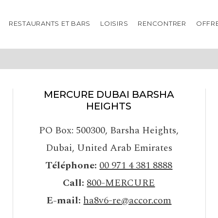
RESTAURANTS ET BARS
LOISIRS
RENCONTRER
OFFR
ONS LÉGALES
POLITIQUE DE COOKIES ET P
MERCURE DUBAI BARSHA
HEIGHTS
PO Box: 500300
,
Barsha Heights,
Dubai
,
United Arab Emirates
Téléphone
00 971 4 381 8888
Call
800-MERCURE
E-mail
ha8v6-re@accor.com