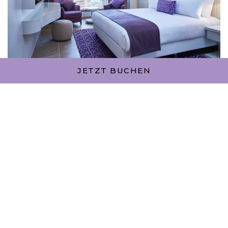
JETZT BUCHEN
PRESTIGE SUITE – ZWEI
SCHLAFZIMMER MIT STADTBLICK
Doppelbett / Einzelbett
105 Quadratmeter
Privater Balkon
Egal, wo du dich in dieser geräumigen