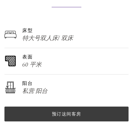
床型
特大号双人床/ 双床
表面
60 平米
阳台
私营 阳台
预订这间客房