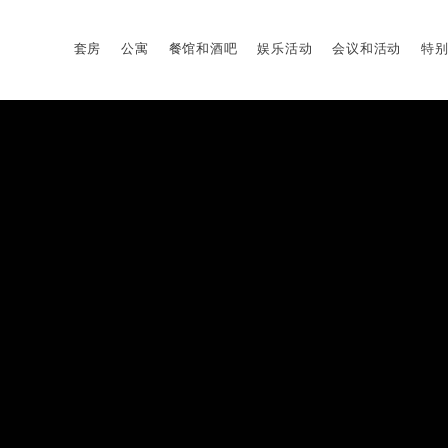
套房
公寓
餐馆和酒吧
娱乐活动
会议和活动
特