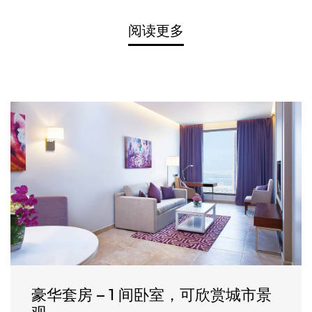
位置
阅读更多
酒店位于Sheikh Zayed路，处于知识村、媒体
城、互联网城商业区的中心位置，与迪拜互联
网城地铁站相对。
酒店特色
这家酒店提供 408 间全新套房、体育酒吧、全
天营业的餐厅、大堂酒廊、咖啡厅和带泳池酒
吧的室外泳池甲板。 长期访客还可以使用公共
场所的免费自助停车和 WiFi。 还有会议空间、
商务中心、水疗中心、酒吧和其他便利设施
豪华套房 – 1 间卧室，可欣赏城市景