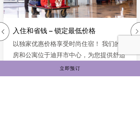
入住和省钱 – 锁定最低价格
以独家优惠价格享受时尚住宿！ 我们的套
房和公寓位于迪拜市中心，为您提供舒适
而优雅的体验。通过我们预订此优惠，即
立即预订
[…]
探索更多