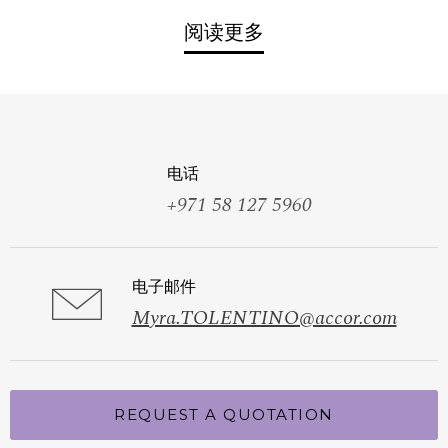
宴会和会议优惠的条款和条件：
阅读更多
优惠视供应情况而定
6 人及以上团体预订方可享受优惠
Day & Night Restaurant 提供午餐
优惠包含 7% 市政费、10% 服务费和 5% 增
电话
+971 58 127 5960
值税
会议和宴会容量以政府规定为准。
电子邮件
Myra.TOLENTINO@accor.com
REQUEST A QUOTATION