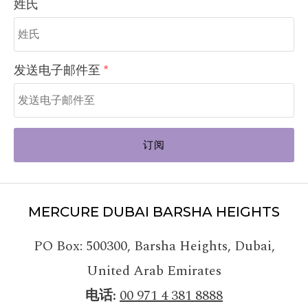
姓氏
发送电子邮件至
订阅
MERCURE DUBAI BARSHA HEIGHTS
PO Box: 500300
,
Barsha Heights, Dubai
,
United Arab Emirates
电话
00 971 4 381 8888